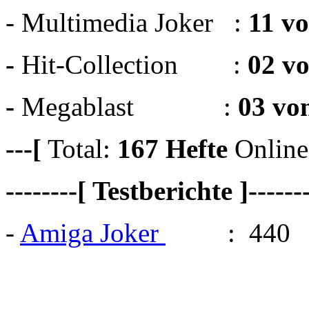
- Multimedia Joker :
11 v
-
Hit-Collection :
02 v
-
Megablast :
03 vo
---[
Total:
167
Hefte
Online
--------[ Testberichte ]------
-
Amiga Joker
: 440