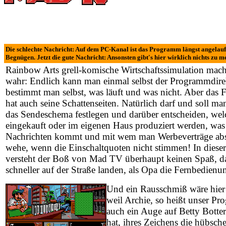
Die schlechte Nachricht: Auf dem PC-Kanal ist das Programm längst angelaufe
Begnügen. Jetzt die gute Nachricht: Ansonsten gibt's hier wirklich nichts zu m
Rainbow Arts grell-komische Wirtschaftssimulation mac
wahr: Endlich kann man einmal selbst der Programmdirek
bestimmt man selbst, was läuft und was nicht. Aber das 
hat auch seine Schattenseiten. Natürlich darf und soll man
das Sendeschema festlegen und darüber entscheiden, w
eingekauft oder im eigenen Haus produziert werden, was
Nachrichten kommt und mit wem man Werbeverträge abs
wehe, wenn die Einschaltquoten nicht stimmen! In diese
versteht der Boß von Mad TV überhaupt keinen Spaß, 
schneller auf der Straße landen, als Opa die Fernbedienun
Und ein Rausschmiß wäre hier 
weil Archie, so heißt unser Pr
auch ein Auge auf Betty Bott
hat, ihres Zeichens die hübsche