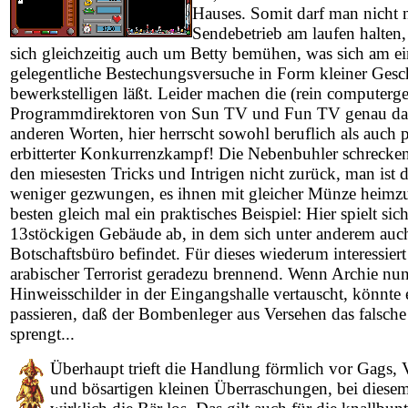
Hauses. Somit darf man nicht 
Sendebetrieb am laufen halten
sich gleichzeitig auch um Betty bemühen, was sich am ei
gelegentliche Bestechungsversuche in Form kleiner Ges
bewerkstelligen läßt. Leider machen die (rein computerge
Programmdirektoren von Sun TV und Fun TV genau das
anderen Worten, hier herrscht sowohl beruflich als auch p
erbitterter Konkurrenzkampf! Die Nebenbuhler schrecken
den miesesten Tricks und Intrigen nicht zurück, man ist 
weniger gezwungen, es ihnen mit gleicher Münze heimz
besten gleich mal ein praktisches Beispiel: Hier spielt sic
13stöckigen Gebäude ab, in dem sich unter anderem auc
Botschaftsbüro befindet. Für dieses wiederum interessiert
arabischer Terrorist geradezu brennend. Wenn Archie nun
Hinweisschilder in der Eingangshalle vertauscht, könnte
passieren, daß der Bombenleger aus Versehen das falsche
sprengt...
Überhaupt trieft die Handlung förmlich vor Gags,
und bösartigen kleinen Überraschungen, bei diesem