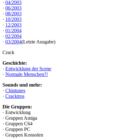
·
04/2003
·
06/2003
·
08/2003
·
10/2003
·
12/2003
·
01/2004
·
02/2004
·
03/2004
(Letzte Ausgabe)
Crack
Geschichte:
·
Entwicklung der Scene
·
Normale Menschen?!
Sounds und mehr:
·
Chiptunes
·
Cracktros
Die Gruppen:
· Entwicklung
· Gruppen Amiga
· Gruppen C64
· Gruppen PC
· Gruppen Konsolen