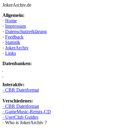
JokerArchiv.de
Allgemein:
·
Home
·
Impressum
·
Datenschutzerklärung
·
Feedback
·
Statistik
·
JokerArchiv
·
Links
Datenbanken:
Interaktiv:
· CBR Dateiformat
Verschiedenes:
· CBR Dateiformat
· GameMusic-Remix-CD
· UserClub Guides
· Who is JokerArchiv ?