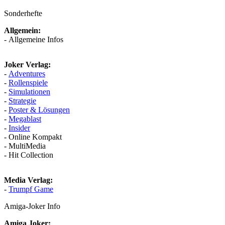
Sonderhefte
Allgemein:
- Allgemeine Infos
Joker Verlag:
-
Adventures
-
Rollenspiele
-
Simulationen
-
Strategie
-
Poster & Lösungen
-
Megablast
-
Insider
- Online Kompakt
- MultiMedia
- Hit Collection
Media Verlag:
-
Trumpf Game
Amiga-Joker Info
Amiga Joker: