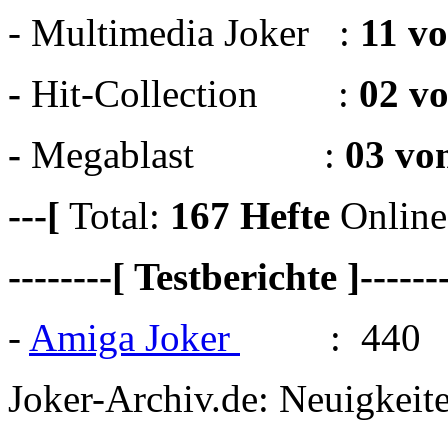
- Multimedia Joker :
11 v
-
Hit-Collection :
02 v
-
Megablast :
03 vo
---[
Total:
167
Hefte
Online
--------[ Testberichte ]------
-
Amiga Joker
: 440
Joker-Archiv.de: Neuigkei