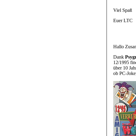
Viel Spaß
Euer LTC
Hallo Zus
Dank
Psygn
12/1995 fi
über 10 Jah
ob PC-Joker