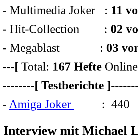
- Multimedia Joker :
11 v
-
Hit-Collection :
02 v
-
Megablast :
03 vo
---[
Total:
167
Hefte
Online
--------[ Testberichte ]------
-
Amiga Joker
: 440
Interview mit Michael 