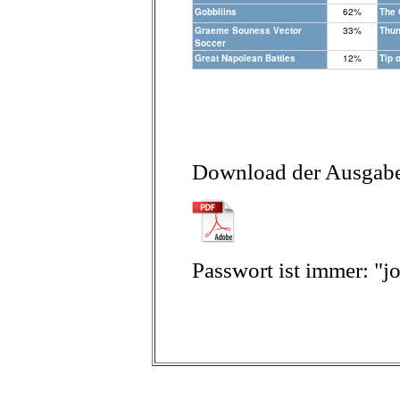
Gobbliins
62%
The 
Graeme Souness Vector
33%
Thun
Soccer
Great Napolean Battles
12%
Tip o
Download der Ausgabe 
Passwort ist immer: "j