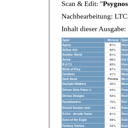
Scan & Edit: "
Psygnos
Nachbearbeitung: LTC
Inhalt dieser Ausgabe:
Spiel
Wertung
Spie
Agony
81%
Hear
Airbus 320
62%
Hom
Another World
81%
Hud
Arena
66%
Kid 
B.A.T.2
85%
Klas
Birds of Prey
87%
Knig
Cardiaxx
41%
Magi
Dark Seed
Preview
Merc
Daylight Robbery
30%
Moo
Deluxe Strip Poker 2
44%
Powe
Devius Designs
53%
Rea
Dynablasters
70%
Red 
Einmal Kanzler sein
14%
Rob
Evlira - Arcade Game
81%
Roun
Eyes of the Eagle
59%
Rubi
Fantasy Games
33%
Soul