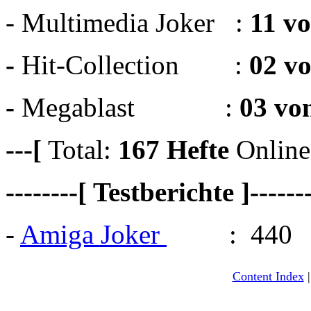
- Multimedia Joker :
11 v
-
Hit-Collection :
02 v
-
Megablast :
03 vo
---[
Total:
167
Hefte
Online
--------[ Testberichte ]------
-
Amiga Joker
: 440
Content Index